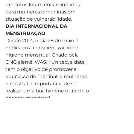
produtos foram encaminhados 
para mulheres e meninas em 
situação de vulnerabilidade. 
DIA INTERNACIONAL DA 
MENSTRUAÇÃO
Desde 2014, o dia 28 de maio é 
dedicado à conscientização da 
higiene menstrual. Criado pela 
ONG alemã, WASH United, a data 
tem o objetivo de promover a 
educação de meninas e mulheres 
e mostrar a importância de se 
realizar uma boa higiene durante o 
período menstrual.   
O Dia Internacional da Higiene 
Menstrual foi escolhido em 
consonância com a simbologia do 
ciclo menstrual: 28, a média de 
dias de um ciclo, e mês 5 por conta 