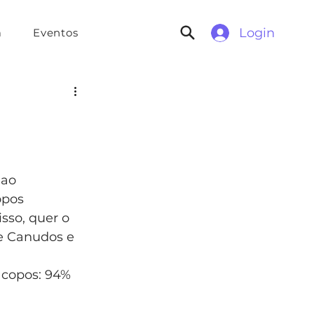
Login
a
Eventos
 ao 
opos 
sso, quer o 
e Canudos e 
 
 copos: 94% 