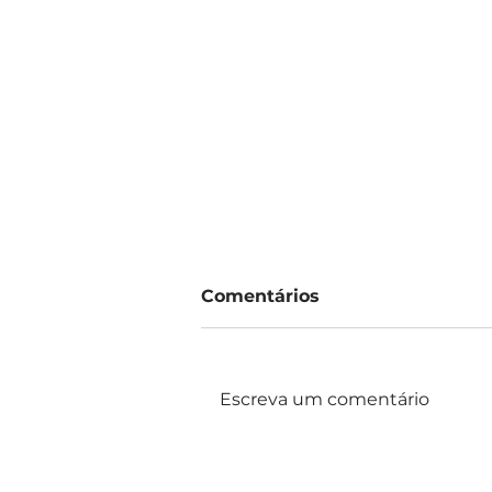
Comentários
Escreva um comentário
Leis aprovadas pela
vereadora Maria Leticia