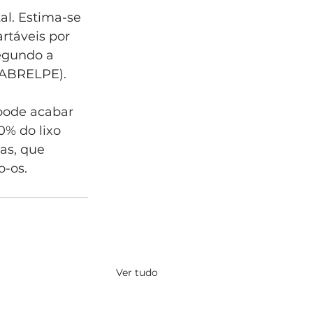
al. Estima-se 
rtáveis por 
egundo a 
(ABRELPE). 
 pode acabar 
% do lixo 
as, que 
o-os.
Ver tudo