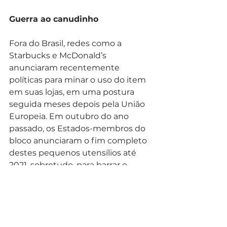
Guerra ao canudinho
Fora do Brasil, redes como a 
Starbucks e McDonald’s 
anunciaram recentemente 
políticas para minar o uso do item 
em suas lojas, em uma postura 
seguida meses depois pela União 
Europeia. Em outubro do ano 
passado, os Estados-membros do 
bloco anunciaram o fim completo 
destes pequenos utensílios até 
2021, sobretudo, para barrar o 
aumento da poluição oceânica. A 
guerra ao canudinho, no entanto, 
gera controvérsias em alguns 
setores.
Além do Rio de Janeiro, capitais 