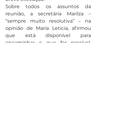
Sobre todos os assuntos da 
reunião, a secretária Marilza – 
“sempre muito resolutiva” – na 
opinião de Maria Leticia, afirmou 
que está disponível para 
encaminhar o que for possível, 
assim como a sua equipe técnica.
Noticias
Ver tudo
Posts recentes