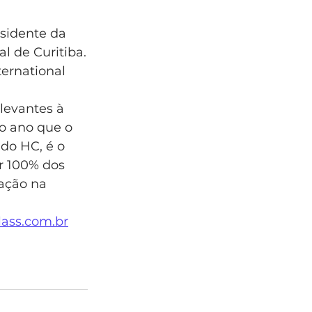
esidente da 
l de Curitiba.
ernational 
levantes à 
o ano que o 
do HC, é o 
er 100% dos 
ação na 
lass.com.br