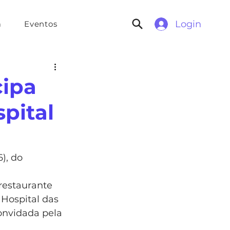
Login
a
Eventos
cipa
pital
), do
Hospital das 
onvidada pela 