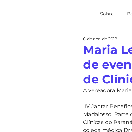
Sobre
P
6 de abr. de 2018
Maria L
de even
de Clíni
A vereadora Maria 
 IV Jantar Beneficente “Rotary fazendo a diferença por Curitiba”, no restaurante 
Madalosso. Parte 
Clínicas do Paran
colega médica Dra