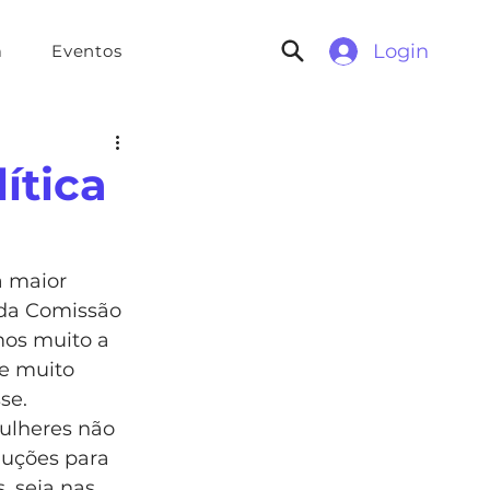
Login
a
Eventos
ítica
a maior 
 da Comissão 
mos muito a 
 e muito 
se.
ulheres não 
uções para 
, seja nas 