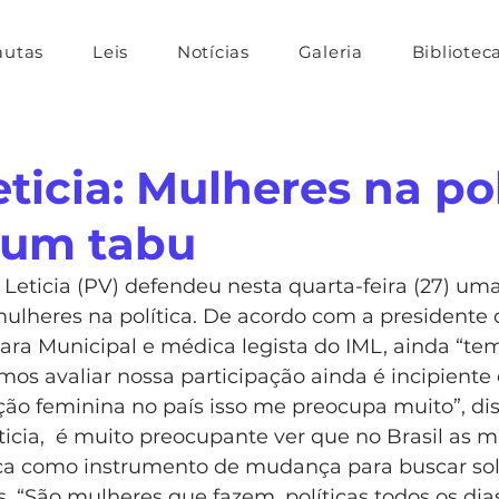
autas
Leis
Notícias
Galeria
Bibliotec
ticia: Mulheres na pol
 um tabu
Leticia (PV) defendeu nesta quarta-feira (27) um
mulheres na política. De acordo com a presidente
ra Municipal e médica legista do IML, ainda “te
mos avaliar nossa participação ainda é incipiente
o feminina no país isso me preocupa muito”, dis
icia,  é muito preocupante ver que no Brasil as m
ca como instrumento de mudança para buscar sol
s. “São mulheres que fazem, políticas todos os dias