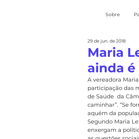
Sobre
P
29 de jun. de 2018
Maria Le
ainda é
A vereadora Maria 
participação das 
de Saúde  da Câma
caminhar”. “Se for
aquém da populaçã
Segundo Maria Let
enxergam a políti
as questões sociai