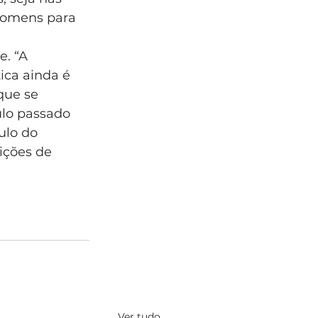
homens para 
. “A 
ica ainda é 
que se 
lo passado 
ulo do 
ições de 
Ver tudo