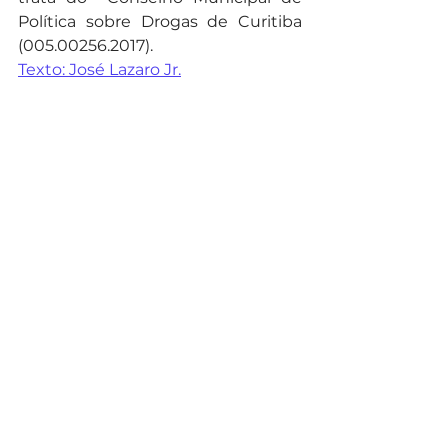
Política sobre Drogas de Curitiba 
(005.00256.2017). 
Texto: José Lazaro Jr.
Revisão: Claudia Krüger
Noticias
Ver tudo
Posts recentes