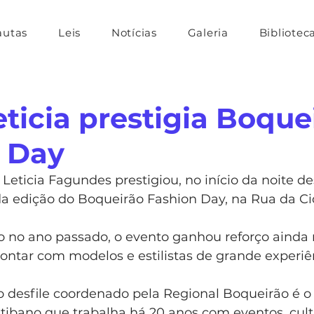
autas
Leis
Notícias
Galeria
Bibliotec
eticia prestigia Boque
 Day
Leticia Fagundes prestigiou, no início da noite de
nda edição do Boqueirão Fashion Day, na Rua da C
o no ano passado, o evento ganhou reforço ainda 
 contar com modelos e estilistas de grande experiê
o desfile coordenado pela Regional Boqueirão é o
ritibano que trabalha há 20 anos com eventos, cul