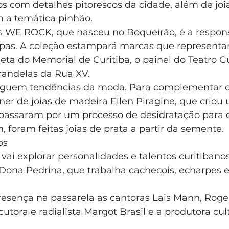
s com detalhes pitorescos da cidade, além de joi
 a temática pinhão.
 WE ROCK, que nasceu no Boqueirão, é a respons
pas. A coleção estampará marcas que representa
a do Memorial de Curitiba, o painel do Teatro Gua
arandelas da Rua XV.
uem tendências da moda. Para complementar os v
er de joias de madeira Ellen Piragine, que criou
passaram por um processo de desidratação para 
 foram feitas joias de prata a partir da semente.
os
vai explorar personalidades e talentos curitiban
Dona Pedrina, que trabalha cachecois, echarpes e
esença na passarela as cantoras Lais Mann, Roger
cutora e radialista Margot Brasil e a produtora cul