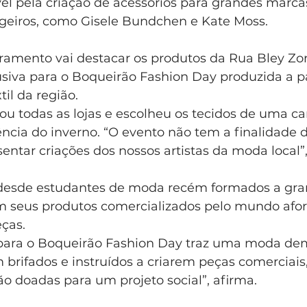
vel pela criação de acessórios para grandes marcas 
ngeiros, como Gisele Bundchen e Kate Moss.
rramento vai destacar os produtos da Rua Bley Zo
siva para o Boqueirão Fashion Day produzida a pa
til da região.
itou todas as lojas e escolheu os tecidos de uma ca
ncia do inverno. “O evento não tem a finalidade d
entar criações dos nossos artistas da moda local”,
 desde estudantes de moda recém formados a gra
tem seus produtos comercializados pelo mundo afor
eças.
 para o Boqueirão Fashion Day traz uma moda dem
m brifados e instruídos a criarem peças comerciais,
rão doadas para um projeto social”, afirma.