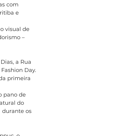
ras com 
itiba e 
 visual de 
orismo – 
Dias, a Rua 
 Fashion Day. 
da primeira 
o pano de 
atural do 
a durante os 
ppuc, o 