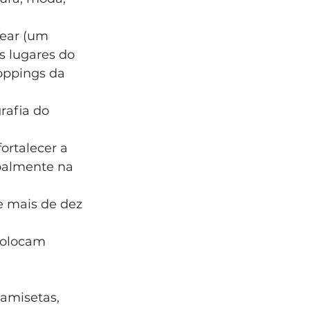
Year (um 
s lugares do 
oppings da 
rafia do 
ortalecer a 
ipalmente na 
e mais de dez 
colocam 
amisetas, 