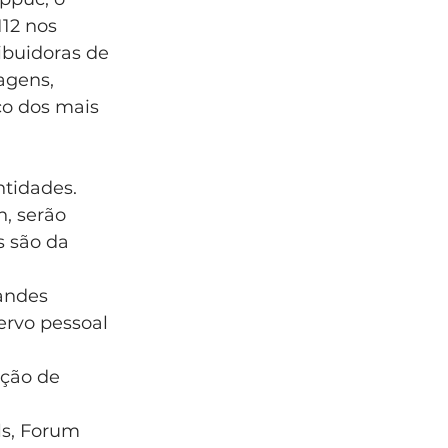
12 nos 
ribuidoras de 
agens, 
o dos mais 
ntidades.
, serão 
 são da 
andes 
ervo pessoal 
ução de 
s, Forum 