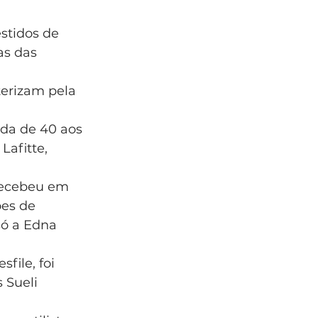
stidos de 
s das 
terizam pela 
da de 40 aos 
afitte, 
recebeu em 
ões de 
ó a Edna 
file, foi 
 Sueli 