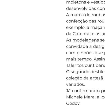
moletons e vestido
desenvolvidas com
A marca de roupas
confecção das rou
exemplo, a maçanet
da Catedral e as 
As modelagens seg
convidada a design
com pinhões que 
mais tempo. Assim,
Talentos curitiban
O segundo desfile 
coleção da artesã 
variados.
Já confirmaram pr
Michele Mara, a lo
Godoy.