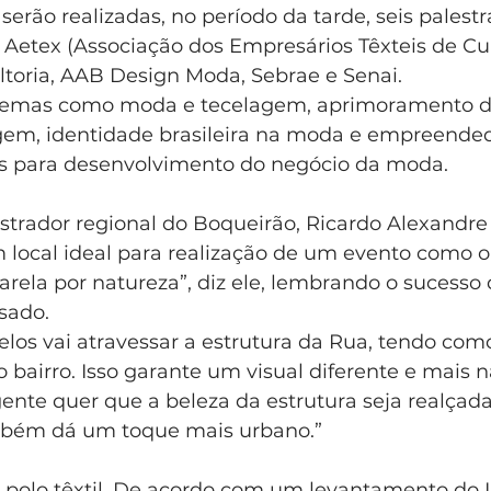
 serão realizadas, no período da tarde, seis palest
Aetex (Associação dos Empresários Têxteis de Cur
ltoria, AAB Design Moda, Sebrae e Senai.
temas como moda e tecelagem, aprimoramento do
em, identidade brasileira na moda e empreended
s para desenvolvimento do negócio da moda.
trador regional do Boqueirão, Ricardo Alexandre 
 local ideal para realização de um evento como o
arela por natureza”, diz ele, lembrando o sucesso 
sado.
elos vai atravessar a estrutura da Rua, tendo com
 bairro. Isso garante um visual diferente e mais n
gente quer que a beleza da estrutura seja realçad
ambém dá um toque mais urbano.”
polo têxtil. De acordo com um levantamento do I