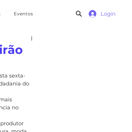
Login
a
Eventos
irão
sta sexta-
idadania do 
mais 
ncia no 
 produtor 
tura, moda, 