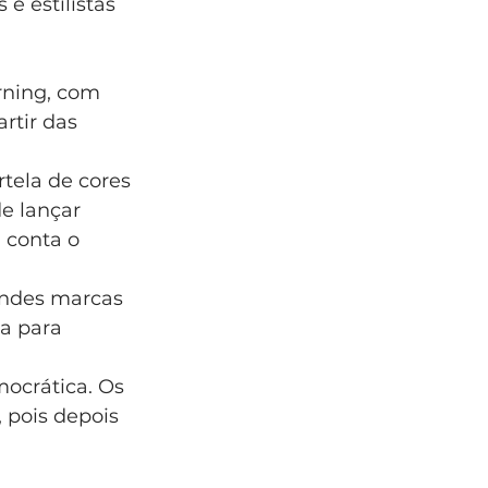
e estilistas 
rning, com 
rtir das 
rtela de cores 
e lançar 
 conta o 
ndes marcas 
a para 
ocrática. Os 
 pois depois 