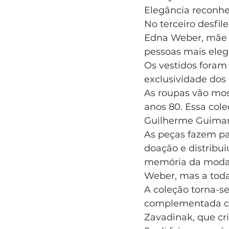
Elegância reconh
No terceiro desfil
Edna Weber, mãe 
pessoas mais elega
Os vestidos foram 
exclusividade dos 
As roupas vão mos
anos 80. Essa col
Guilherme Guimarã
As peças fazem pa
doação e distribui
memória da moda.
Weber, mas a toda
A coleção torna-se
complementada com 
Zavadinak, que cr