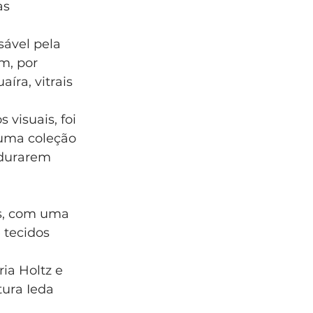
as 
ável pela 
m, por 
íra, vitrais 
isuais, foi 
 uma coleção 
durarem 
os, com uma 
 tecidos 
ia Holtz e 
tura Ieda 