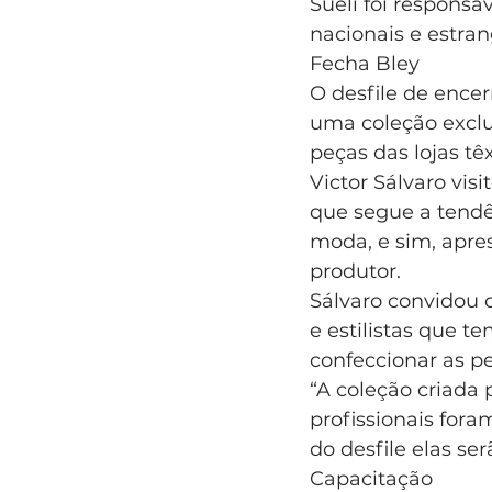
Sueli foi responsá
nacionais e estra
Fecha Bley
O desfile de ence
uma coleção exclu
peças das lojas têx
Victor Sálvaro vis
que segue a tendê
moda, e sim, apres
produtor.
Sálvaro convidou
e estilistas que 
confeccionar as p
“A coleção criada
profissionais fora
do desfile elas se
Capacitação