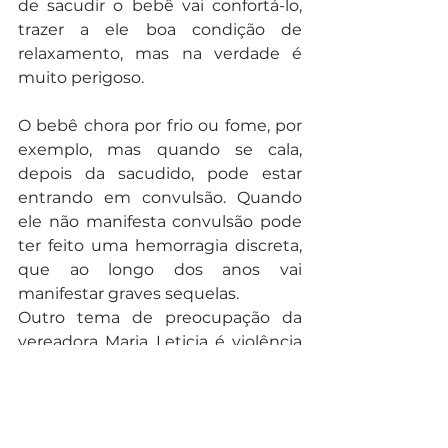
de sacudir o bebê vai confortá-lo, 
trazer a ele boa condição de 
relaxamento, mas na verdade é 
muito perigoso.
O bebê chora por frio ou fome, por 
exemplo, mas quando se cala, 
depois da sacudido, pode estar 
entrando em convulsão. Quando 
ele não manifesta convulsão pode 
ter feito uma hemorragia discreta, 
que ao longo dos anos vai 
manifestar graves sequelas.
Outro tema de preocupação da 
vereadora Maria Leticia é violência 
obstétrica. Ela propôs em conjunto 
com o vereador Goura a indicação 
para a Criação de Ouvidoria e 
Acolhimento, no âmbito da Casa da 