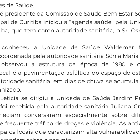
es de Saúde.
e é presidente da Comissão de Saúde Bem Estar Soc
al de Curitiba iniciou a “agenda saúde” pela Un
ba, que tem como autoridade sanitária, o Sr. Os
 conheceu a Unidade de Saúde Waldemar Mo
coordenada pela autoridade sanitária Sônia Maria 
 observou a estrutura da época de 1980 e 
ocal é a pavimentação asfáltica do espaço do es
oridade sanitária, em dias de chuva se acumula 
anizado.
Leticia se dirigiu à Unidade de Saúde Jardim P
foi recebida pela autoridade sanitária Juliana Cri
eciam conversaram especialmente sobre difi
e frequente tráfico de drogas e violência. As anti
 os locais que caracterizam alta vulnerabilidad