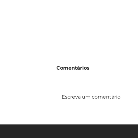
Comentários
Escreva um comentário
OAB/PR promove
palestra em parceria com
a Procuradoria da Mulher
sobre feminicídio