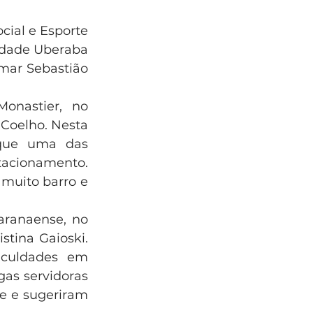
ial e Esporte 
idade Uberaba 
mar Sebastião 
nastier, no 
Coelho. Nesta 
que uma das 
tacionamento. 
muito barro e 
aranaense, no 
stina Gaioski. 
culdades em 
gas servidoras 
e e sugeriram 