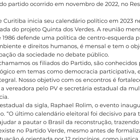
do partido ocorrido em novembro de 2022, no Re
 Curitiba inicia seu calendário político em 2023 n
mada do projeto Quinta dos Verdes. A reunião mens
 1986 defende uma política de centro-esquerda pr
biente e direitos humanos, é mensal e tem o obje
ipação da sociedade no debate público.
chamamos os filiados do Partido, são conhecidos 
ógico em temas como democracia participativa, e
egral. Nosso objetivo com os encontros é fortalec
 a vereadora pelo PV e secretária estadual da mul
cia.
 estadual da sigla, Raphael Rolim, o evento inau
 “O último calendário eleitoral foi decisivo para t
judar a pautar o Brasil da reconstrução, trazend
existe no Partido Verde, mesmo antes de formaliz
uação é orientada por 12 princípios, como justiça s