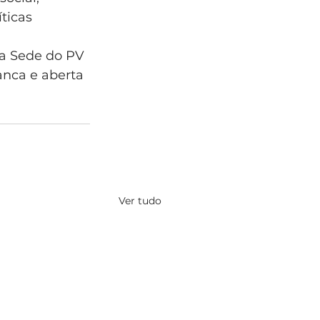
ticas 
na Sede do PV 
anca e aberta 
Ver tudo