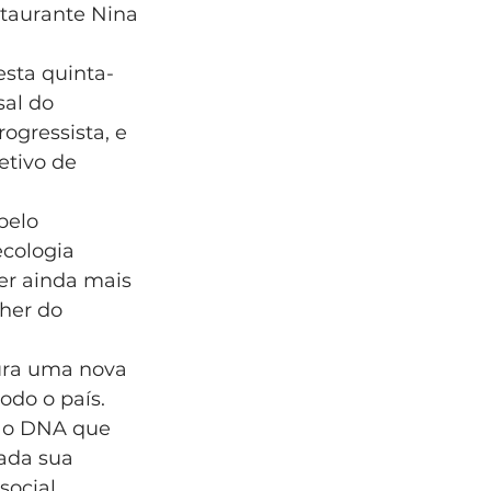
staurante Nina
esta quinta-
al do 
ogressista, e 
tivo de 
pelo 
cologia 
er ainda mais 
her do 
gura uma nova 
odo o país. 
o o DNA que 
ada sua 
ocial, 