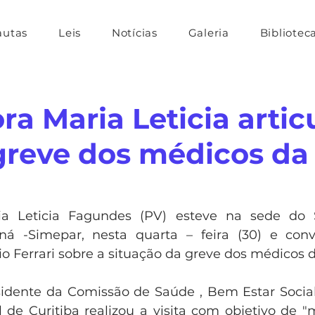
autas
Leis
Notícias
Galeria
Bibliotec
a Maria Leticia artic
greve dos médicos da
a Leticia Fagundes (PV) esteve na sede do S
á -Simepar, nesta quarta – feira (30) e con
io Ferrari sobre a situação da greve dos médicos 
esidente da Comissão de Saúde , Bem Estar Social
de Curitiba realizou a visita com objetivo de "m