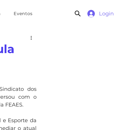
Login
a
Eventos
ula
indicato dos 
versou com o 
da FEAES.
 e Esporte da 
ediar o atual 