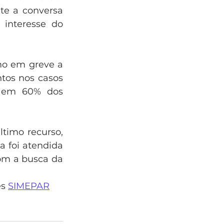
te a conversa 
interesse do 
o em greve a 
os nos casos 
 em 60% dos 
timo recurso, 
foi atendida 
om a busca da 
s 
SIMEPAR