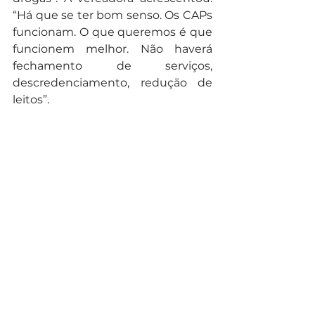
“Há que se ter bom senso. Os CAPs 
funcionam. O que queremos é que 
funcionem melhor. Não haverá 
fechamento de serviços, 
descredenciamento, redução de 
leitos”.
Texto: 
Câmara Municipal de 
Curitiba
Foto: Chico Camargo CMC
Noticias
Ver tudo
Posts recentes