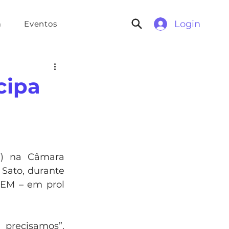
Login
a
Eventos
cipa
e
V) na Câmara 
Sato, durante 
bEM – em prol 
precisamos”, 