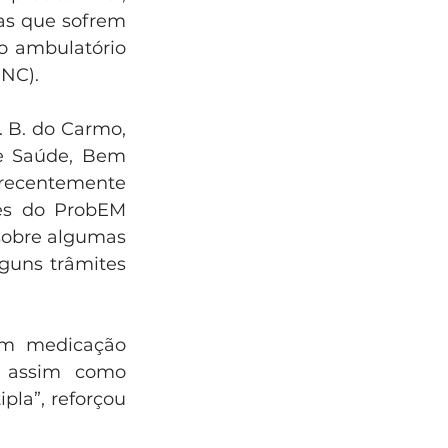
as que sofrem 
o ambulatório 
INC).
 B. do Carmo, 
e Saúde, Bem 
recentemente 
ões do ProbEM 
sobre algumas 
uns trâmites 
om medicação 
, assim como 
la”, reforçou 