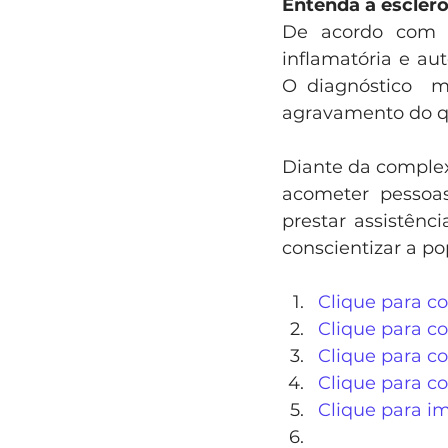
Entenda a esclero
De acordo com o 
inflamatória e au
O diagnóstico  m
agravamento do qu
Diante da complex
acometer pessoas
prestar assistênc
conscientizar a p
Clique para c
Clique para co
Clique para co
Clique para c
Clique para i