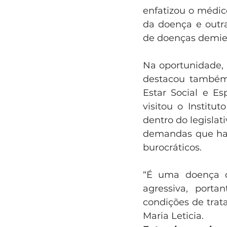
enfatizou o médic
da doença e outra
de doenças demieli
Na oportunidade, 
destacou também
Estar Social e Es
visitou o Institu
dentro do legislat
demandas que hav
burocráticos.
“É uma doença di
agressiva, porta
condições de trat
Maria Leticia.