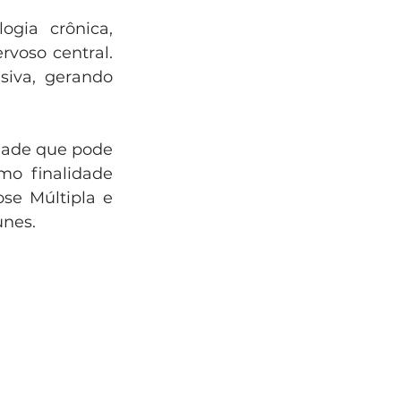
gia crônica, 
voso central. 
iva, gerando 
dade que pode 
o finalidade 
se Múltipla e 
unes.