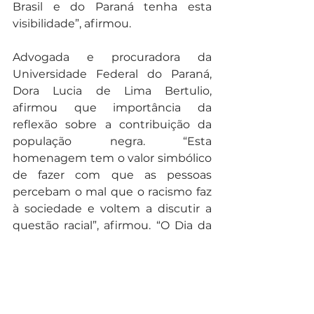
Brasil e do Paraná tenha esta 
visibilidade”, afirmou.
Advogada e procuradora da 
Universidade Federal do Paraná, 
Dora Lucia de Lima Bertulio, 
afirmou que importância da 
reflexão sobre a contribuição da 
população negra. “Esta 
homenagem tem o valor simbólico 
de fazer com que as pessoas 
percebam o mal que o racismo faz 
à sociedade e voltem a discutir a 
questão racial”, afirmou. “O Dia da 
Consciência Negra tem que ser 
mais celebrado. Espero que 
eventos como este contribuam 
para diminuir o racismo, superar os 
comportamentos racistas e para 