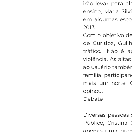
irão levar para e
ensino, Maria Sil
em algumas escol
2013.
Com o objetivo de 
de Curitiba, Gui
tráfico. “Não é 
violência. As alta
ao usuário também
família participa
mais um norte. 
opinou.
Debate
Diversas pessoas 
Público, Cristina
apenas uma quest