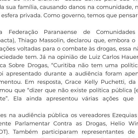
a da sua família, causando danos na comunidade, n
na esfera privada. Como governo, temos que pensar
a Federação Paranaense de Comunidades T
cta), Thiago Massolin, declarou que, embora o 
ações voltadas para o combate às drogas, essa 
ciedade tem. Já na opinião de Luiz Carlos Hauer
ica Sobre Drogas, “Curitiba não tem uma política
foi apresentado durante a audiência foram apen
umentou. Em resposta, Grace Kelly Puchetti, da 
rmou que “dizer que não existe política pública [e
te”. Ela ainda apresentou várias ações que 
es na audiência pública os vereadores Ezequias 
ente Parlamentar Contra as Drogas, Helio Wirb
PDT). Também participaram representantes de