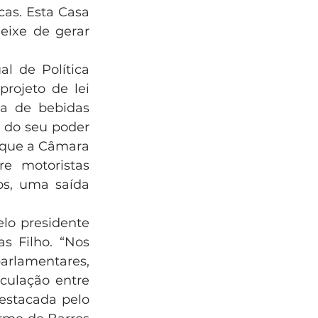
cas. Esta Casa 
ixe de gerar 
l de Política 
ojeto de lei 
a de bebidas 
, do seu poder 
 que a Câmara 
e motoristas 
s, uma saída 
o presidente 
s Filho. “Nos 
arlamentares, 
culação entre 
estacada pelo 