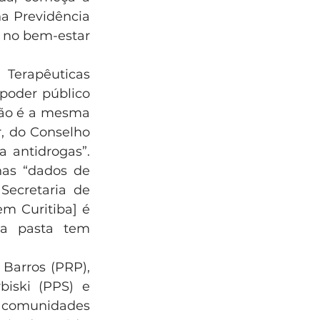
a Previdência 
 no bem-estar 
erapêuticas 
poder público 
não é a mesma 
, do Conselho 
 antidrogas”. 
as “dados de 
Secretaria de 
m Curitiba] é 
a pasta tem 
Barros (PRP), 
iski (PPS) e 
 comunidades 