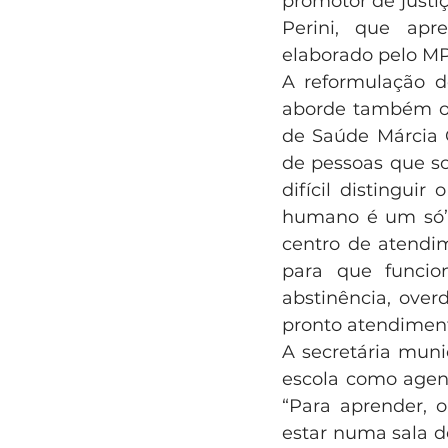
promotor de justi
Perini, que apr
elaborado pelo MP 
A reformulação d
aborde também os 
de Saúde Márcia 
de pessoas que so
difícil distingui
humano é um só”.
centro de atendim
para que funcio
abstinência, over
pronto atendiment
A secretária muni
escola como agent
“Para aprender, o
estar numa sala d