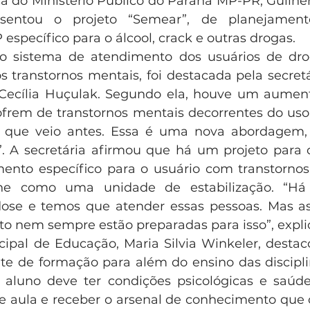
ça do Ministério Público do Paraná MP-PR, Guilhe
esentou o projeto “Semear”, de planejamento
específico para o álcool, crack e outras drogas.
o sistema de atendimento dos usuários de dro
transtornos mentais, foi destacada pela secretá
Cecília Huçulak. Segundo ela, houve um aumen
frem de transtornos mentais decorrentes do uso 
r o que veio antes. Essa é uma nova abordagem,
 A secretária afirmou que há um projeto para c
ento específico para o usuário com transtornos p
ne como uma unidade de estabilização. “Há 
dose e temos que atender essas pessoas. Mas as
o nem sempre estão preparadas para isso”, expli
cipal de Educação, Maria Silvia Winkeler, destac
e de formação para além do ensino das disciplin
 aluno deve ter condições psicológicas e saúde
e aula e receber o arsenal de conhecimento que o