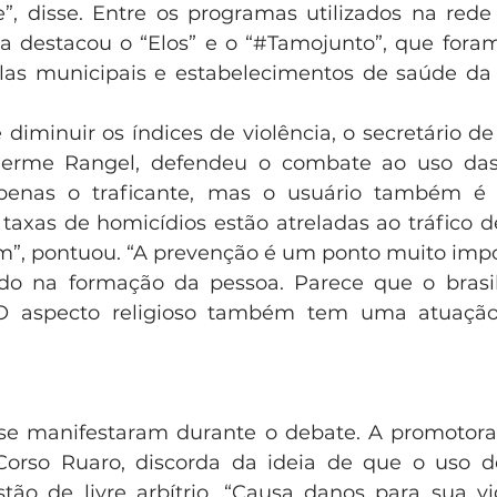
le”, disse. Entre os programas utilizados na rede
via destacou o “Elos” e o “#Tamojunto”, que fora
as municipais e estabelecimentos de saúde da c
diminuir os índices de violência, o secretário de 
lherme Rangel, defendeu o combate ao uso das
apenas o traficante, mas o usuário também é a
s taxas de homicídios estão atreladas ao tráfico d
”, pontuou. “A prevenção é um ponto muito impo
ndo na formação da pessoa. Parece que o brasil
O aspecto religioso também tem uma atuação 
se manifestaram durante o debate. A promotora 
 Corso Ruaro, discorda da ideia de que o uso d
ão de livre arbítrio. “Causa danos para sua vi