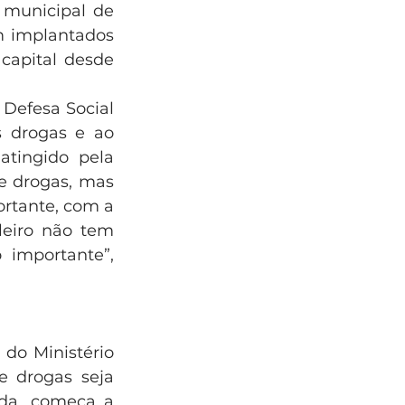
 municipal de 
m implantados 
apital desde 
Defesa Social 
 drogas e ao 
tingido pela 
e drogas, mas 
rtante, com a 
eiro não tem 
importante”, 
do Ministério 
e drogas seja 
da, começa a 