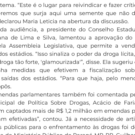
tema. “Este é o lugar para reivindicar e fazer críti
eremos que surja aqui uma semente que não de
 declarou Maria Leticia na abertura da discussão.
da audiência, a presidente do Conselho Estadua
na de Lima e Silva, lamentou a aprovação do pr
la Assembleia Legislativa, que permite a vend
os estádios. “Isso sinaliza o poder da droga lícita
ga tão forte, 'glamourizada'”, disse. Ela sugeriu
ha medidas que efetivem a fiscalização sobr
saídas dos estádios. “Para que haja, pelo meno
opôs.
endas parlamentares também foi comentada pel
ipal de Política Sobre Drogas, Acácio de Faria
am captados mais de R$ 1,2 milhão em emendas p
m efetivadas”, contou. Já a necessidade de arti
s públicas para o enfrentamento às drogas foi d