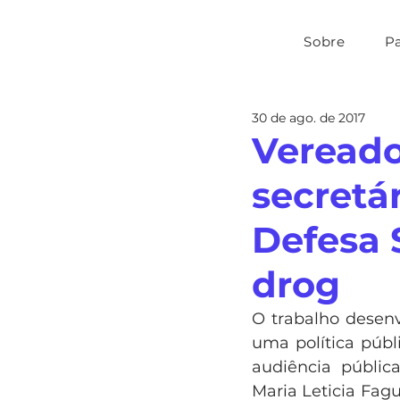
Sobre
P
30 de ago. de 2017
Vereado
secretá
Defesa 
drog
O trabalho desenv
uma política públ
audiência públic
Maria Leticia Fag