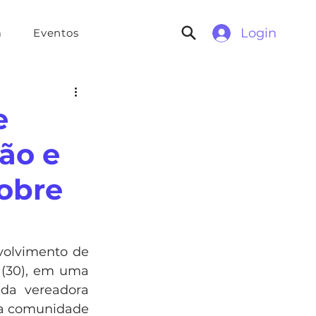
Login
a
Eventos
e
ão e
sobre
volvimento de 
 (30), em uma 
da vereadora 
 a comunidade 