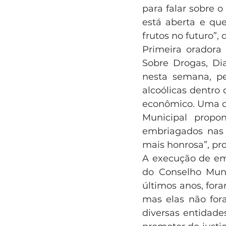
para falar sobre o 
está aberta e qu
frutos no futuro”,
Primeira oradora 
Sobre Drogas, Dia
nesta semana, pe
alcoólicas dentro d
econômico. Uma dro
Municipal propon
embriagados nas 
mais honrosa”, pr
A execução de em
do Conselho Munic
últimos anos, for
mas elas não fora
diversas entidade