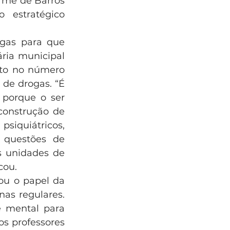
rme de Barros 
 estratégico 
gas para que 
ria municipal 
to no número 
de drogas. “É 
 porque o ser 
onstrução de 
siquiátricos, 
questões de 
 unidades de 
cou.
ou o papel da 
as regulares. 
 mental para 
s professores 