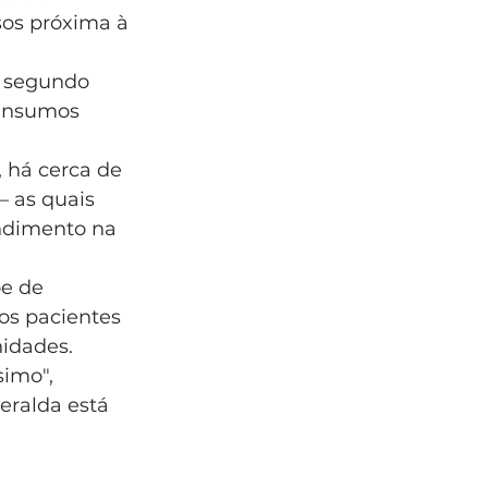
os próxima à 
 segundo 
 insumos 
 há cerca de 
– as quais 
ndimento na 
e de 
 os pacientes 
idades.  
imo", 
eralda está 