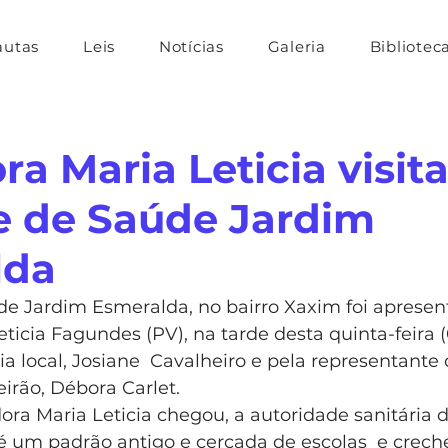
autas
Leis
Notícias
Galeria
Bibliotec
a Maria Leticia visit
 de Saúde Jardim
lda
e Jardim Esmeralda, no bairro Xaxim foi apresen
ticia Fagundes (PV), na tarde desta quinta-feira (0
ia local, Josiane  Cavalheiro e pela representante d
irão, Débora Carlet.
ora Maria Leticia chegou, a autoridade sanitária 
é um padrão antigo e cercada de escolas  e crech