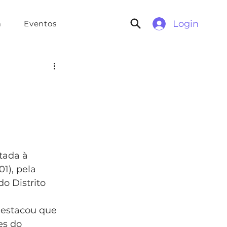
Login
a
Eventos
a
tada à 
1), pela 
o Distrito 
destacou que 
es do 