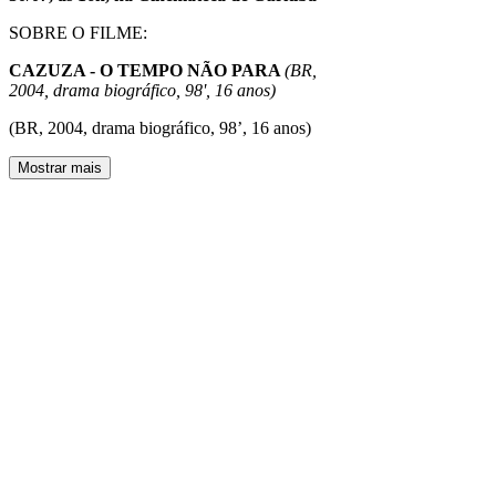
SOBRE O FILME:
CAZUZA - O TEMPO NÃO PARA
(BR,
2004, drama biográfico, 98', 16 anos)
(BR, 2004, drama biográfico, 98’, 16 anos)
Mostrar mais
Ingressos
Vendas encerradas
Tipo de ingresso
Ingresso
Preço
R$ 0,00
Compartilhe esse evento