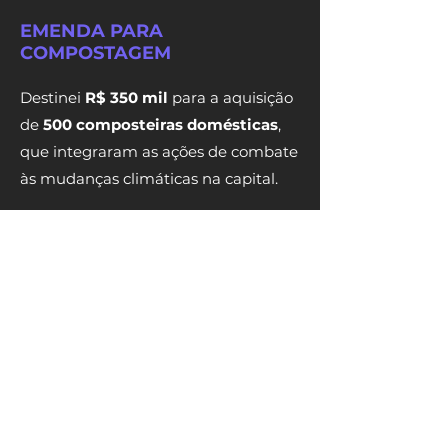
EMENDA PARA
COMPOSTAGEM
Destinei
R$ 350 mil
para a aquisição
de
500 composteiras domésticas
,
que integraram as ações de combate
às mudanças climáticas na capital.
Para quem não sabe, compostar
reduz a emissão de gases tóxicos e
de resíduos enviados para os aterros,
produz adubo ecológico, protege o
solo contra a degradação e promove
a saúde da população e do meio
ambiente.