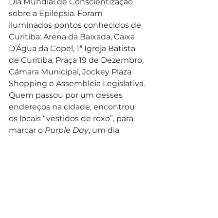
Dia Mundial de Conscientização 
sobre a Epilepsia. Foram 
iluminados pontos conhecidos de 
Curitiba: Arena da Baixada, Caixa 
D’Água da Copel, 1ª Igreja Batista 
de Curitiba, Praça 19 de Dezembro, 
Câmara Municipal, Jockey Plaza 
Shopping e Assembleia Legislativa. 
Quem passou por um desses 
endereços na cidade, encontrou 
os locais “vestidos de roxo”, para 
marcar o 
Purple Day
, um dia 
dedicado ao combate do 
preconceito contra a epilepsia, 
celebrada no mundo todo com o 
objetivo de colocar fim ao estigma 
da doença. 