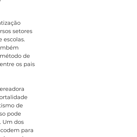
tização 
sos setores 
 escolas. 
também 
o método de 
ntre os pais 
vereadora 
ortalidade 
tismo de 
so pode 
. Um dos 
acodem para 