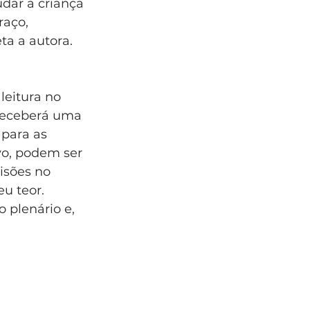
dar a criança 
raço, 
ta a autora.
leitura no 
receberá uma 
 para as 
vo, podem ser 
isões no 
u teor. 
 plenário e, 