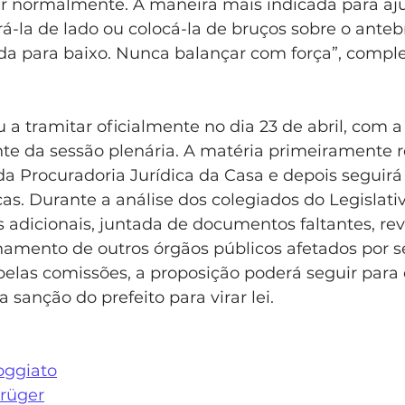
rar normalmente. A maneira mais indicada para aju
virá-la de lado ou colocá-la de bruços sobre o anteb
da para baixo. Nunca balançar com força”, comple
a tramitar oficialmente no dia 23 de abril, com a 
e da sessão plenária. A matéria primeiramente 
da Procuradoria Jurídica da Casa e depois seguirá
as. Durante a análise dos colegiados do Legislati
s adicionais, juntada de documentos faltantes, rev
namento de outros órgãos públicos afetados por se
elas comissões, a proposição poderá seguir para o
 sanção do prefeito para virar lei. 
oggiato
Krüger