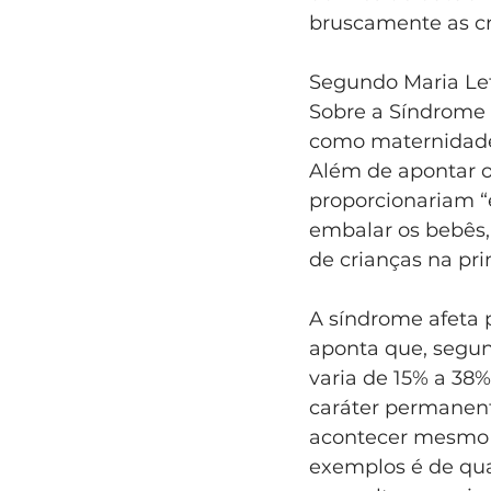
bruscamente as cri
Segundo Maria Let
Sobre a Síndrome 
como maternidades
Além de apontar o
proporcionariam “
embalar os bebês, 
de crianças na pri
A síndrome afeta p
aponta que, segun
varia de 15% a 38
caráter permanent
acontecer mesmo 
exemplos é de qua