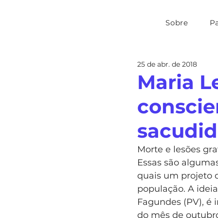
Sobre
P
25 de abr. de 2018
Maria L
conscie
sacudi
Morte e lesões gra
Essas são algumas
quais um projeto 
população. A ideia
Fagundes (PV), é i
do mês de outubro,