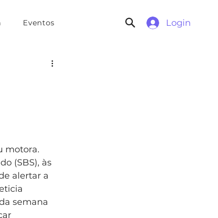
Login
a
Eventos
u motora. 
o (SBS), às 
e alertar a 
ticia 
unda semana 
çar 