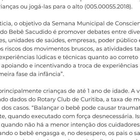
anças ou jogá-las para o alto (005.00055.2018).
icia, o objetivo da Semana Municipal de Conscien
do Bebê Sacudido é promover debates entre diver
, unidades de saúdes, empresas, poder público e
s riscos dos movimentos bruscos, as atividades 
experiências lúdicas e técnicas quanto ao corret
apoiando e incentivando a troca de experiências e
meira fase da infância”.
rincipalmente crianças de até 1 ano de idade. A 
do dados do Rotary Club de Curitiba, a taxa de m
% dos casos. “Balançar o bebê pode causar trauma
e, quando executado com força desnecessária. Is
quando não há a menor intenção dos cuidadores
ndo o bebê engasga e, no desespero, os pais o s