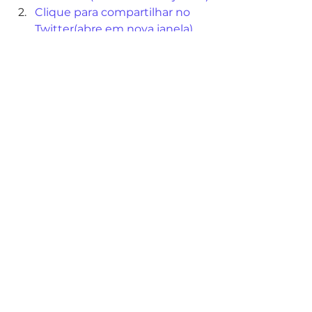
Clique para compartilhar no 
Twitter(abre em nova janela)
Clique para compartilhar no 
Pinterest(abre em nova janela)
Clique para compartilhar no 
WhatsApp(abre em nova 
janela)
Clique para imprimir(abre em 
nova janela)
Noticias
Ver tudo
Posts recentes