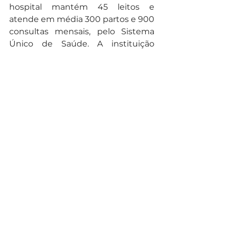
hospital mantém 45 leitos e 
atende em média 300 partos e 900 
consultas mensais, pelo Sistema 
Único de Saúde. A instituição 
ganhou o prêmio “Hospital Amigo 
da Criança” em 2006 concedido 
pelo Fundo das Noções Unidas 
pela Infância (UNICEF) e Ministério 
da Saúde (MS). O programa da 
Secretária Municipal da Saúde, 
“Mãe Curitibana” é responsável por 
90% dos partos no hospital.
Com o contrato de co-gestão com 
a Empresa Brasileira de Serviços 
Hospitalares, em outubro de 2014, 
juntamente com o Hospital de 
Clínicas, passa a integrar o 
Complexo HC.
Texto: Assessoria vereadora Maria 