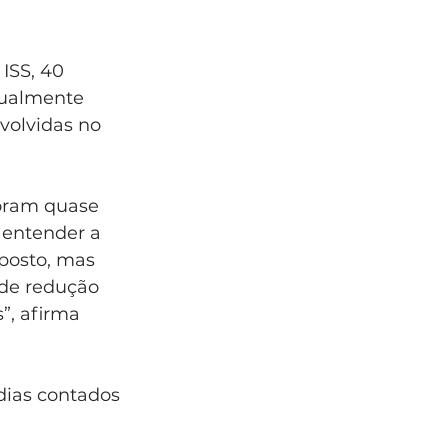
ISS, 40 
tualmente 
olvidas no 
foram quase 
 entender a 
posto, mas 
 de redução 
”, afirma 
dias contados 