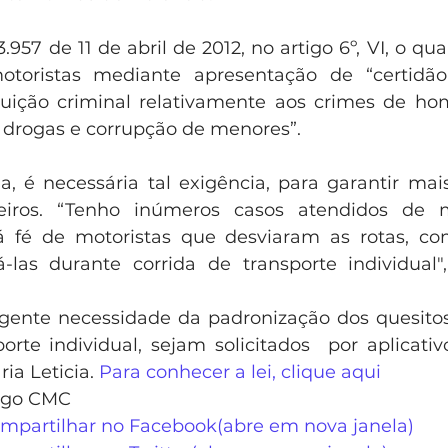
3.957 de 11 de abril de 2012, no artigo 6º, VI, o qua
toristas mediante apresentação de “certidão
ibuição criminal relativamente aos crimes de homi
e drogas e corrupção de menores”.
eiros. “Tenho inúmeros casos atendidos de m
 fé de motoristas que desviaram as rotas, com
á-las durante corrida de transporte individual",
 urgente necessidade da padronização dos quesito
orte individual, sejam solicitados  por aplicativ
ia Leticia. 
Para conhecer a lei, clique aqui
rgo CMC
ompartilhar no Facebook(abre em nova janela)