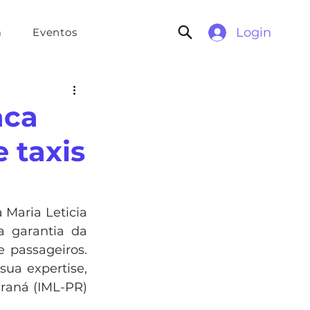
Login
a
Eventos
aca
 taxis
 Maria Leticia 
 garantia da 
 passageiros. 
ua expertise, 
raná (IML-PR) 