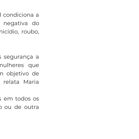
l condiciona a 
 negativa do 
cídio, roubo, 
ulheres que 
 objetivo de 
 relata Maria 
s em todos os 
o ou de outra 