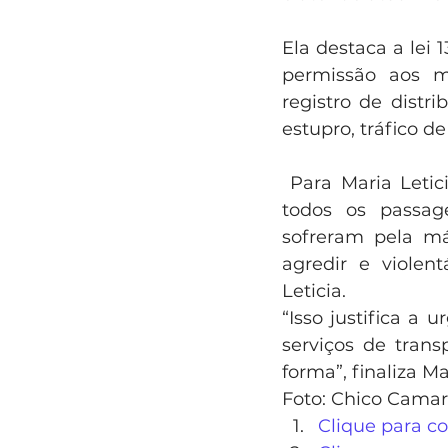
Ela destaca a lei 1
permissão aos mo
registro de distr
estupro, tráfico d
 Para Maria Leticia, é necessária tal exigência, para garantir mais segurança a 
todos os passag
sofreram pela má
agredir e violent
Leticia.
“Isso justifica a
serviços de transp
forma”, finaliza Mar
Foto: Chico Cama
Clique para c