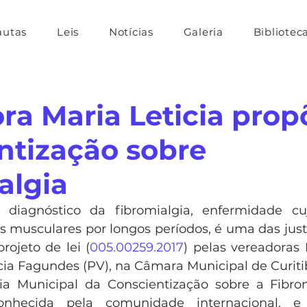
autas
Leis
Notícias
Galeria
Bibliotec
ra Maria Leticia prop
ntização sobre
algia
 diagnóstico da fibromialgia, enfermidade cujo
 musculares por longos períodos, é uma das justif
rojeto de lei (
005.00259.2017
) pelas vereadoras
cia Fagundes (PV), na Câmara Municipal de Curitib
a Municipal da Conscientização sobre a Fibromi
onhecida pela comunidade internacional, e 