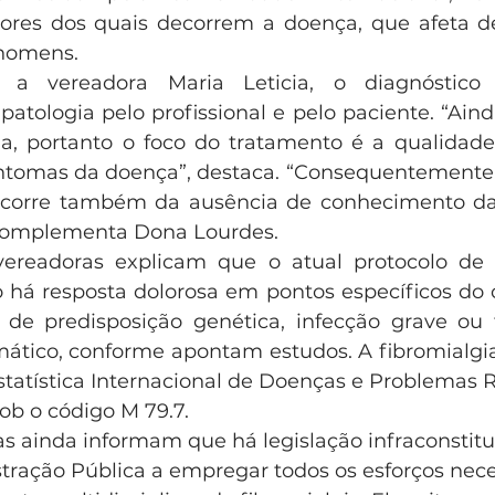
tores dos quais decorrem a doença, que afeta d
homens.
a vereadora Maria Leticia, o diagnóstico
atologia pelo profissional e pelo paciente. “Aind
ia, portanto o foco do tratamento é a qualidade
ntomas da doença”, destaca. “Consequentemente, 
ecorre também da ausência de conhecimento d
 complementa Dona Lourdes.
vereadoras explicam que o atual protocolo de d
 há resposta dolorosa em pontos específicos do c
 de predisposição genética, infecção grave ou 
mático, conforme apontam estudos. A fibromialgia 
statística Internacional de Doenças e Problemas R
sob o código M 79.7.
elas ainda informam que há legislação infraconstitu
tração Pública a empregar todos os esforços nece