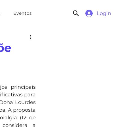
Login
a
Eventos
õe
s principais 
icativas para 
 Dona Lourdes 
a. A proposta 
algia (12 de 
considera a 