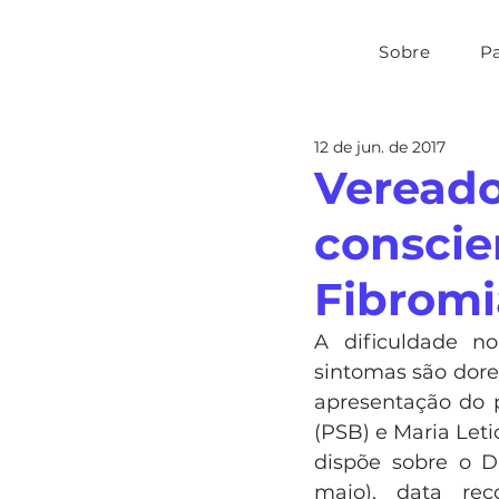
Sobre
P
12 de jun. de 2017
Vereado
conscie
Fibromi
A dificuldade no
sintomas são dores
apresentação do p
(PSB) e Maria Leti
dispõe sobre o Di
maio), data rec