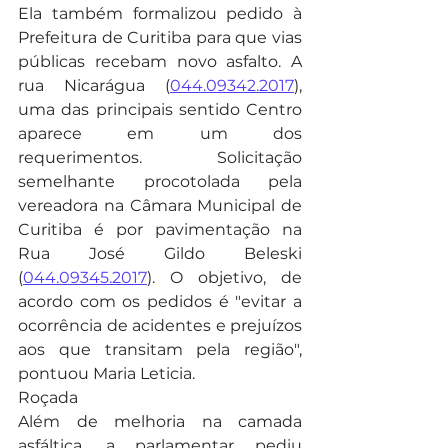
Ela também formalizou pedido à 
Prefeitura de Curitiba para que vias 
públicas recebam novo asfalto. A 
rua Nicarágua (
044.09342.2017
), 
uma das principais sentido Centro 
aparece em um dos 
requerimentos. Solicitação 
semelhante procotolada pela 
vereadora na Câmara Municipal de 
Curitiba é por pavimentação na 
Rua José Gildo Beleski 
(
044.09345.2017
). O objetivo, de 
acordo com os pedidos é "evitar a 
ocorrência de acidentes e prejuízos 
aos que transitam pela região", 
pontuou Maria Leticia.
Roçada
Além de melhoria na camada 
asfáltica, a parlamentar pediu 