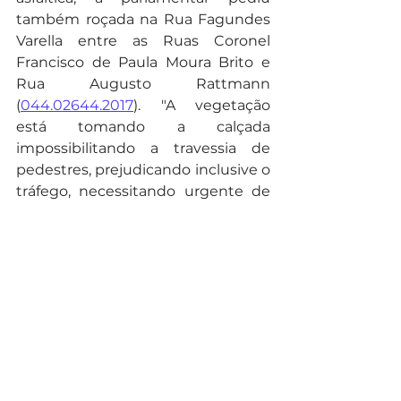
também roçada na Rua Fagundes 
Varella entre as Ruas Coronel 
Francisco de Paula Moura Brito e 
Rua Augusto Rattmann 
(
044.02644.2017
). "A vegetação 
está tomando a calçada 
impossibilitando a travessia de 
pedestres, prejudicando inclusive o 
tráfego, necessitando urgente de 
limpeza e manutenção do 
calçamento", diz a parlamentar na 
justificativa do documento.
Foto: Chico Camargo CMC
Noticias