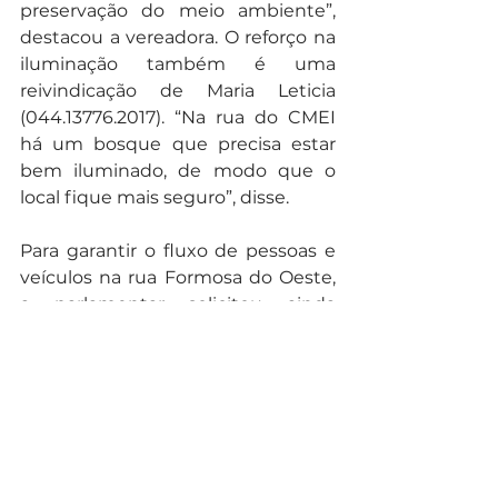
preservação do meio ambiente”, 
destacou a vereadora. O reforço na 
iluminação também é uma 
reivindicação de Maria Leticia 
(044.13776.2017). “Na rua do CMEI 
há um bosque que precisa estar 
bem iluminado, de modo que o 
local fique mais seguro”, disse.
Para garantir o fluxo de pessoas e 
veículos na rua Formosa do Oeste, 
a parlamentar solicitou ainda 
pavimentação asfáltica por toda 
extensão da via, por meio do 
requerimento (0447.13750.2017).
Noticias