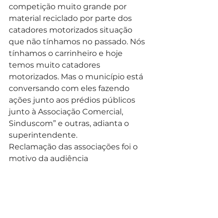
competição muito grande por 
material reciclado por parte dos 
catadores motorizados situação 
que não tínhamos no passado. Nós 
tínhamos o carrinheiro e hoje 
temos muito catadores 
motorizados. Mas o município está 
conversando com eles fazendo 
ações junto aos prédios públicos 
junto à Associação Comercial, 
Sinduscom” e outras, adianta o 
superintendente.
Reclamação das associações foi o 
motivo da audiência
A vereadora Maria Leticia 
Fagundes (PV), uma das 
propositoras da Audiência, 
juntamente com a vereadora 
Dona Lurdes (PSB), conta que 