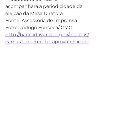
acompanhará a periodicidade da 
eleição da Mesa Diretora.
Fonte: Assessoria de Imprensa
Foto: Rodrigo Fonseca/ CMC
http://bancadaverde.org.br/noticias/
camara-de-curitiba-aprova-criacao-
da-procuradoria-da-mulher/
Imprensa
Ver tudo
Posts recentes